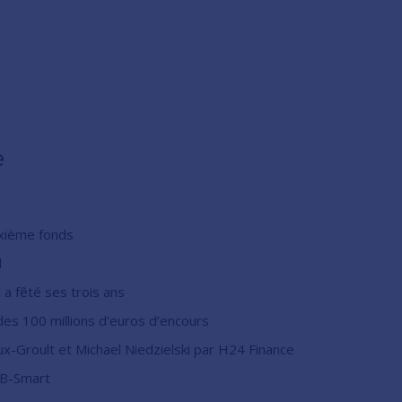
e
uxième fonds
l
 a fêté ses trois ans
es 100 millions d’euros d’encours
x-Groult et Michael Niedzielski par H24 Finance
 B-Smart