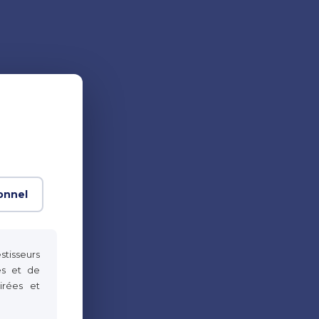
onnel
stisseurs
es et de
irées et