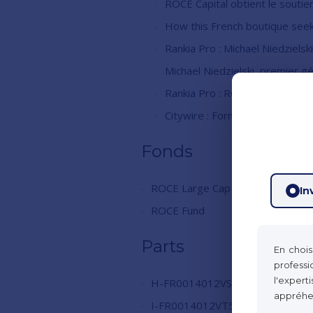
ROCE Capital obtient le soutien
How this French boutique seeks
Rankia Pro : Michael Niedziels
Michael Niedzielski, premier g
Rankia Pro : ROCE Capital, a 
Citywire : Former AAA-rated P
Fonds
ROCE Large Cap
In
ROCE Fund
Parts
En chois
profess
l'exper
H-FR0014012VS7
appréhen
I-FR0014012VT5