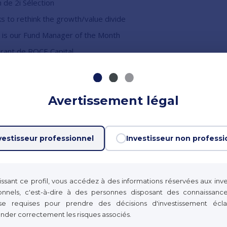
 de 2i Sélection
 to rethink the growth/value divide
ki is our Fund Manager of the Month
érant de ROCE Capital
new french boutique asset manager
M teams up with peers to launch Paris boutique
Avertissement légal
vestisseur professionnel
Investisseur non professi
issant ce profil, vous accédez à des informations réservées aux inve
ionnels, c'est-à-dire à des personnes disposant des connaissanc
tise requises pour prendre des décisions d'investissement écla
der correctement les risques associés.