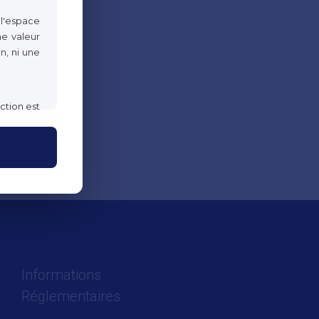
 l'espace
ne valeur
n, ni une
ction est
n-respect
mation ou
Informations
Réglementaires