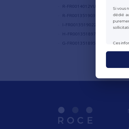
R-FR0014012VU3
Si vous 
dédié au
R-FR0013519030
purement
I-FR0013519022
sollicita
H-FR0013518974
G-FR0013518958
Ces info
interdit
de cette
de falsif