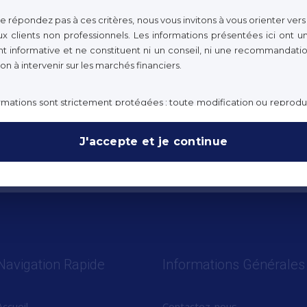
ne répondez pas à ces critères, nous vous invitons à vous orienter vers
x clients non professionnels. Les informations présentées ici ont u
 informative et ne constituent ni un conseil, ni une recommandatio
tion à intervenir sur les marchés financiers.
rmations sont strictement protégées : toute modification ou reprodu
e. ROCE Capital ne saurait être tenue pour responsable en cas de no
 règle, et décline toute responsabilité en cas d'altération, de défor
J'accepte et je continue
ication des contenus publiés sur ce site.
Navigation Rapide
Informations Générales
Accueil
Contactez-nous