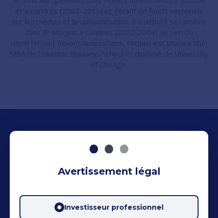
actions européennes chez Fidelity Investments à Boston
et à Londres (2007-2015) et gérant de fonds sectoriels
sur les médias et la consommation. Il a débuté sa carrière
chez JP Morgan à Londres (2002-2004) au sein du
département fusions/acquisitions. Michael est titulaire d’un
MBA de Columbia Business School et diplômé de University
of Chicago.
Avertissement légal
Investisseur professionnel
63, Avenue des Champs-Elysées