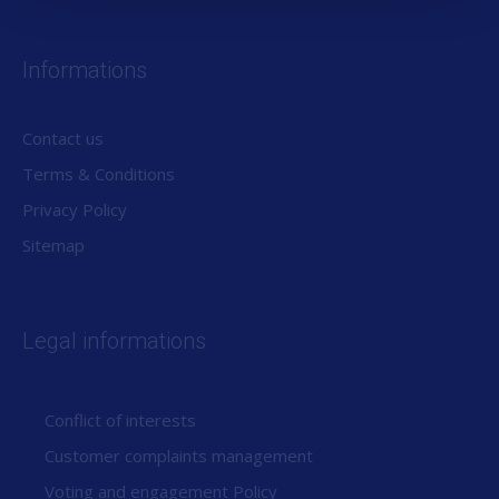
Ces informations sont strictement protégées :
toute modification ou reproduction est interdite.
Informations
ROCE Capital ne saurait être tenue pour
responsable en cas de non-respect de cette règle,
et décline toute responsabilité en cas d'altération,
Contact us
de déformation ou de falsification des contenus
Terms & Conditions
publiés sur ce site.
Privacy Policy
Sitemap
Legal informations
Conflict of interests
Customer complaints management
Voting and engagement Policy