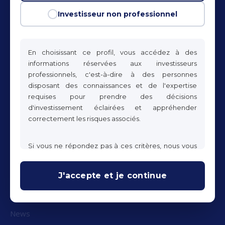
75008, Paris – France
Investisseur non professionnel
+33(0)155272790
info@rocecapital.com
En choisissant ce profil, vous accédez à des
informations réservées aux investisseurs
professionnels, c'est-à-dire à des personnes
Quick links
disposant des connaissances et de l'expertise
requises pour prendre des décisions
d'investissement éclairées et appréhender
Home
correctement les risques associés.
About us
Si vous ne répondez pas à ces critères, nous vous
Our team
invitons à vous orienter vers l'espace dédié aux
ROCE Fund
clients non professionnels. Les informations
J'accepte et je continue
présentées ici ont une valeur purement informative
ROCE Large Cap
et ne constituent ni un conseil, ni une
Values
recommandation, ni une sollicitation à intervenir sur
les marchés financiers.
News